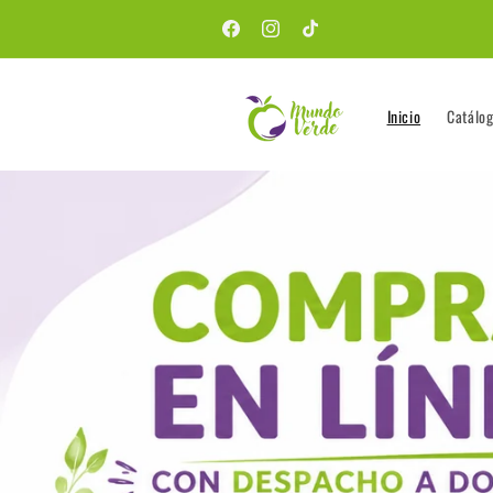
Ir
directamente
ENVIOS A TODO CHILE
Facebook
Instagram
TikTok
al contenido
Inicio
Catálo