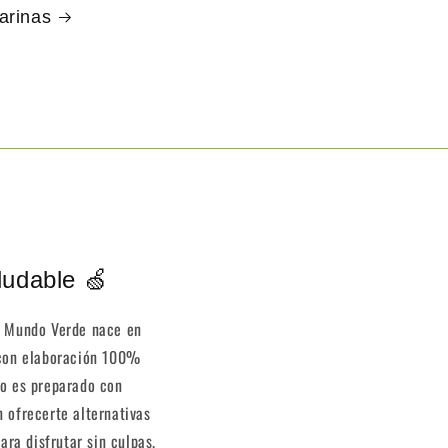
arinas
ludable 🍏
e Mundo Verde nace en
 con elaboración 100%
to es preparado con
 ofrecerte alternativas
para disfrutar sin culpas.