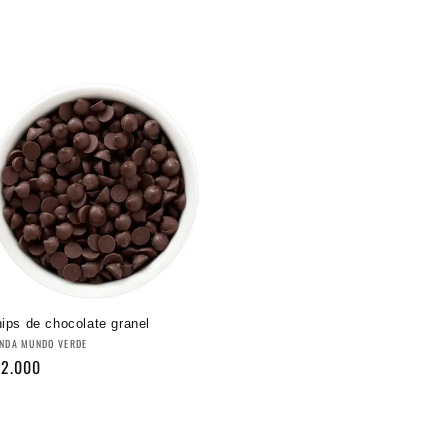
ips de chocolate granel
oveedor:
ENDA MUNDO VERDE
ecio
12.000
bitual