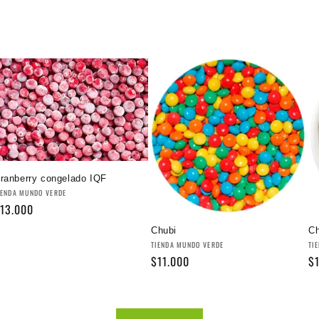
ranberry congelado IQF
roveedor:
IENDA MUNDO VERDE
recio
13.000
abitual
Chubi
Ch
Proveedor:
Pr
TIENDA MUNDO VERDE
TI
Precio
$11.000
Pr
$
habitual
ha