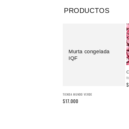
PRODUCTOS
Murta congelada
IQF
C
P
T
P
$
h
Proveedor:
TIENDA MUNDO VERDE
Precio
$17.000
habitual